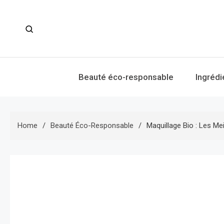
Skip
to
content
Beauté éco-responsable
Ingrédi
Home
Beauté Éco-Responsable
Maquillage Bio : Les M