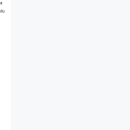
ds
 du