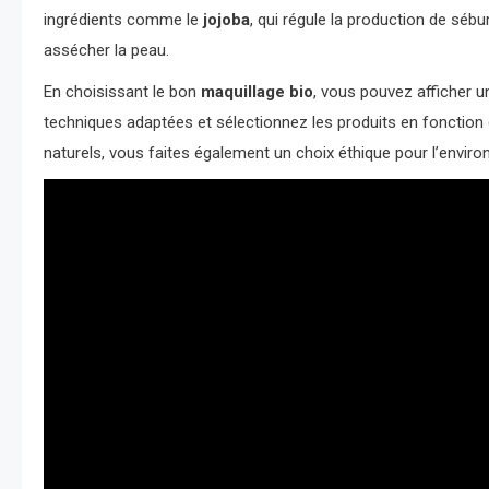
ingrédients comme le
jojoba
, qui régule la production de sébu
assécher la peau.
En choisissant le bon
maquillage bio
, vous pouvez afficher u
techniques adaptées et sélectionnez les produits en fonction
naturels, vous faites également un choix éthique pour l’envir