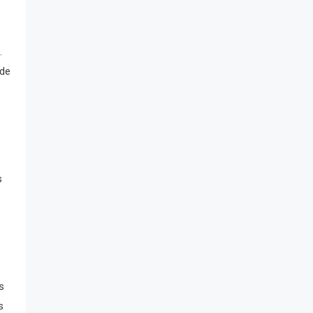
.
 de
s
s
s