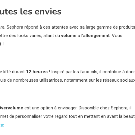
utes les envies
a. Sephora répond à ces attentes avec sa large gamme de produits
tre des looks variés, allant du
volume
à l’
allongement
. Vous
 !
 lifté durant
12 heures
! Inspiré par les faux-cils, il contribue à don
nquis de nombreuses utilisatrices, notamment sur les réseaux sociaux
Overvolume
est une option à envisager. Disponible chez Sephora, il
ermet de personnaliser votre regard tout en mettant en avant la beau
ge
.