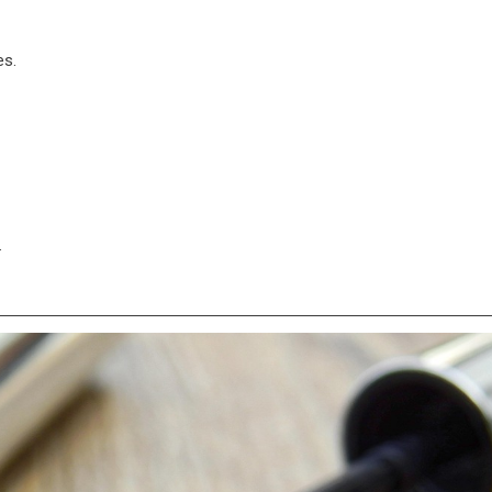
es.
.