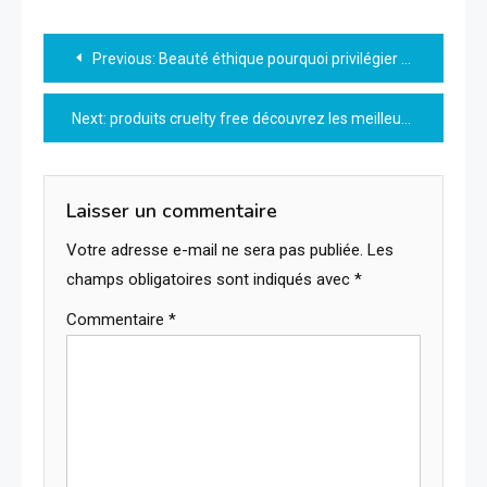
Navigation
Previous:
Beauté éthique pourquoi privilégier des soins naturels et responsables
de
Next:
produits cruelty free découvrez les meilleures options pour un maquillage éthique
l’article
Laisser un commentaire
Votre adresse e-mail ne sera pas publiée.
Les
champs obligatoires sont indiqués avec
*
Commentaire
*