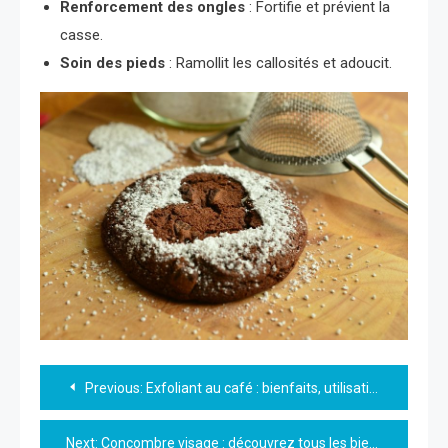
Renforcement des ongles
: Fortifie et prévient la
casse.
Soin des pieds
: Ramollit les callosités et adoucit.
Navigation
Previous:
Exfoliant au café : bienfaits, utilisation et conseils pour une peau éclatante
de
Next:
Concombre visage : découvrez tous les bienfaits pour une peau fraîche et éclatante