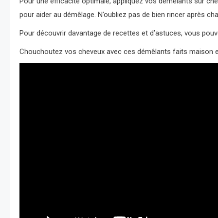
Pour une efficacité optimale, appliquez vos démêlants sur che
pour aider au démêlage. N’oubliez pas de bien rincer après cha
Pour découvrir davantage de recettes et d’astuces, vous pou
Chouchoutez vos cheveux avec ces démêlants faits maison e