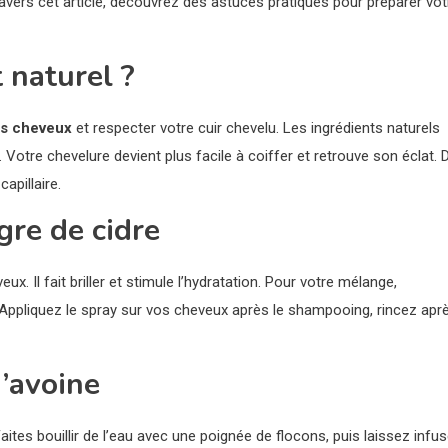
ravers cet article, découvrez des astuces pratiques pour préparer vot
 naturel ?
os cheveux
et respecter votre cuir chevelu. Les ingrédients naturels
. Votre chevelure devient plus facile à coiffer et retrouve son éclat. 
apillaire.
gre de cidre
ux. Il fait briller et stimule l’hydratation. Pour votre mélange,
 Appliquez le spray sur vos cheveux après le shampooing, rincez apr
’avoine
ites bouillir de l’eau avec une poignée de flocons, puis laissez infus