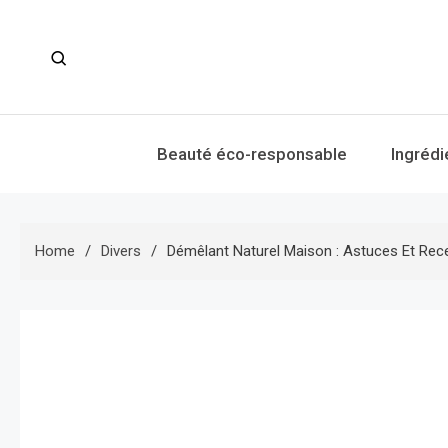
Skip
to
content
Beauté éco-responsable
Ingrédi
Home
Divers
Démêlant Naturel Maison : Astuces Et Re