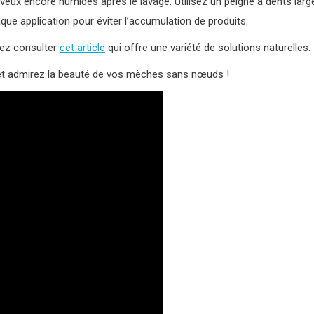
veux encore humides après le lavage. Utilisez un peigne à dents larg
que application pour éviter l’accumulation de produits.
vez consulter
cet article
qui offre une variété de solutions naturelles.
t admirez la beauté de vos mèches sans nœuds !