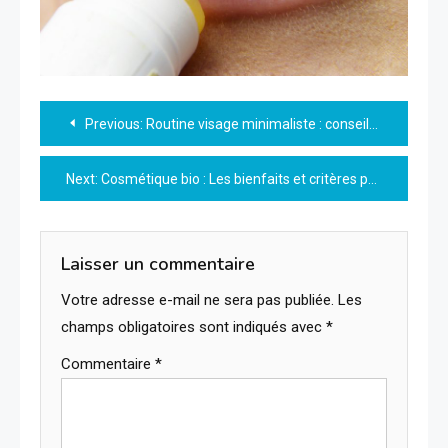
Navigation
Previous:
Routine visage minimaliste : conseils essentiels pour une peau saine et éclatante
de
Next:
Cosmétique bio : Les bienfaits et critères pour choisir des produits naturels efficaces
l’article
Laisser un commentaire
Votre adresse e-mail ne sera pas publiée.
Les
champs obligatoires sont indiqués avec
*
Commentaire
*