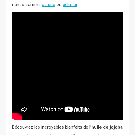
riches comme
ce site
ou
celui-ci
.
Découvrez les incroyables bienfaits de l’
huile de jojoba