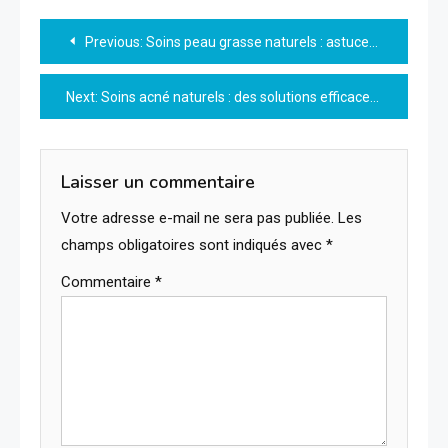
Navigation
Previous:
Soins peau grasse naturels : astuces et remèdes efficaces pour un teint équilibré
de
Next:
Soins acné naturels : des solutions efficaces pour une peau saine sans produits chimiques
l’article
Laisser un commentaire
Votre adresse e-mail ne sera pas publiée.
Les
champs obligatoires sont indiqués avec
*
Commentaire
*