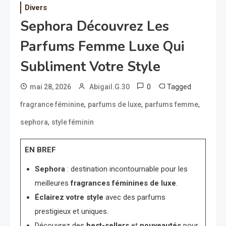
Divers
Sephora Découvrez Les
Parfums Femme Luxe Qui
Subliment Votre Style
0
Tagged
mai 28, 2026
Abigail.G.30
,
,
,
fragrance féminine
parfums de luxe
parfums femme
,
sephora
style féminin
EN BREF
Sephora
: destination incontournable pour les
meilleures
fragrances féminines de luxe
.
Éclairez votre style
avec des parfums
prestigieux et uniques.
Découvrez des
best-sellers
et
nouveautés
pour