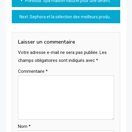
Previous:
Spa maison naturel pour une détente authentique et apaisante
de
Next:
Sephora et la sélection des meilleurs produits beauté bio en 2026
l’article
Laisser un commentaire
Votre adresse e-mail ne sera pas publiée.
Les
champs obligatoires sont indiqués avec
*
Commentaire
*
Nom
*