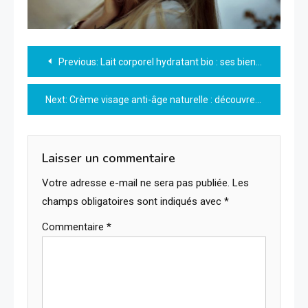
Navigation
Previous:
Lait corporel hydratant bio : ses bienfaits naturels pour une peau douce et saine
de
Next:
Crème visage anti-âge naturelle : découvrez les bienfaits et astuces pour une peau jeune
l’article
Laisser un commentaire
Votre adresse e-mail ne sera pas publiée.
Les
champs obligatoires sont indiqués avec
*
Commentaire
*