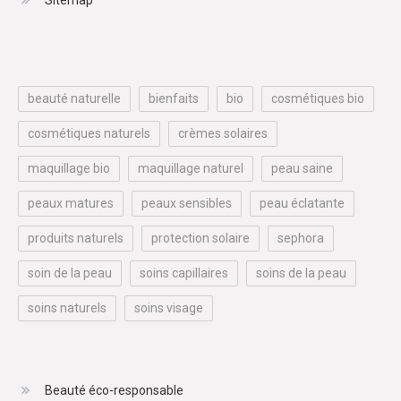
Sitemap
beauté naturelle
bienfaits
bio
cosmétiques bio
cosmétiques naturels
crèmes solaires
maquillage bio
maquillage naturel
peau saine
peaux matures
peaux sensibles
peau éclatante
produits naturels
protection solaire
sephora
soin de la peau
soins capillaires
soins de la peau
soins naturels
soins visage
Beauté éco-responsable