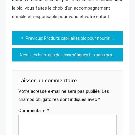
le bio, vous faites le choix d’un accompagnement
durable et responsable pour vous et votre enfant.
Navigation
Previous:
Produits capillaires bio pour nourrir les cheveux secs
de
Next:
Les bienfaits des cosmétiques bio sans produits chimiques pour votre peau
l’article
Laisser un commentaire
Votre adresse e-mail ne sera pas publiée.
Les
champs obligatoires sont indiqués avec
*
Commentaire
*