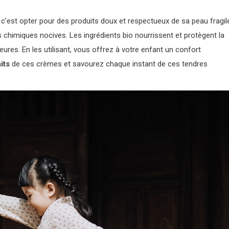
c’est opter pour des produits doux et respectueux de sa peau fragil
chimiques nocives. Les ingrédients bio nourrissent et protègent la
eures. En les utilisant, vous offrez à votre enfant un confort
its
de ces crèmes et savourez chaque instant de ces tendres