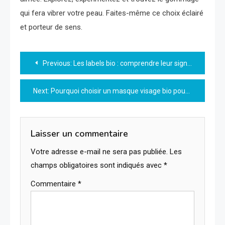
qui fera vibrer votre peau. Faites-même ce choix éclairé
et porteur de sens.
Navigation
Previous:
Les labels bio : comprendre leur signification et leur importance
de
Next:
Pourquoi choisir un masque visage bio pour votre peau ?
l’article
Laisser un commentaire
Votre adresse e-mail ne sera pas publiée.
Les
champs obligatoires sont indiqués avec
*
Commentaire
*