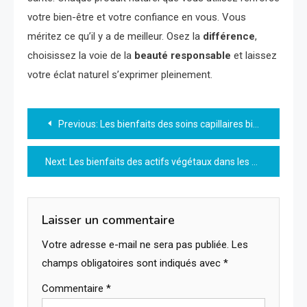
votre bien-être et votre confiance en vous. Vous
méritez ce qu’il y a de meilleur. Osez la
différence
,
choisissez la voie de la
beauté responsable
et laissez
votre éclat naturel s’exprimer pleinement.
Navigation
Previous:
Les bienfaits des soins capillaires bio pour des cheveux en pleine santé
de
Next:
Les bienfaits des actifs végétaux dans les cosmétiques
l’article
Laisser un commentaire
Votre adresse e-mail ne sera pas publiée.
Les
champs obligatoires sont indiqués avec
*
Commentaire
*