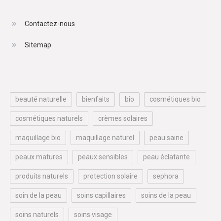
Contactez-nous
Sitemap
beauté naturelle
bienfaits
bio
cosmétiques bio
cosmétiques naturels
crèmes solaires
maquillage bio
maquillage naturel
peau saine
peaux matures
peaux sensibles
peau éclatante
produits naturels
protection solaire
sephora
soin de la peau
soins capillaires
soins de la peau
soins naturels
soins visage