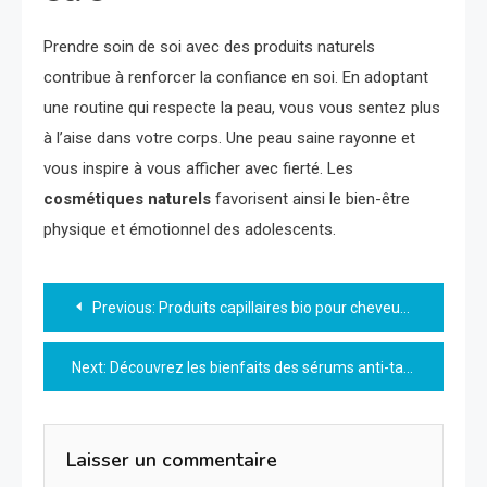
Prendre soin de soi avec des produits naturels
contribue à renforcer la confiance en soi. En adoptant
une routine qui respecte la peau, vous vous sentez plus
à l’aise dans votre corps. Une peau saine rayonne et
vous inspire à vous afficher avec fierté. Les
cosmétiques naturels
favorisent ainsi le bien-être
physique et émotionnel des adolescents.
Navigation
Previous:
Produits capillaires bio pour cheveux bouclés : guide d’achat et conseils
de
Next:
Découvrez les bienfaits des sérums anti-taches bio pour une peau éclatante
l’article
Laisser un commentaire