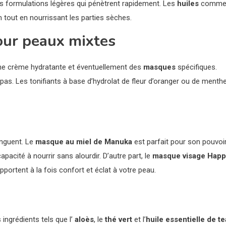
les formulations légères qui pénètrent rapidement. Les
huiles
comme 
m tout en nourrissant les parties sèches.
our peaux mixtes
une crème hydratante et éventuellement des
masques
spécifiques.
pas. Les tonifiants à base d’hydrolat de fleur d’oranger ou de menth
inguent. Le
masque au miel de Manuka
est parfait pour son pouvoi
apacité à nourrir sans alourdir. D’autre part, le
masque visage Happ
ortent à la fois confort et éclat à votre peau.
ingrédients tels que l’
aloès
, le
thé vert
et l’
huile essentielle de te