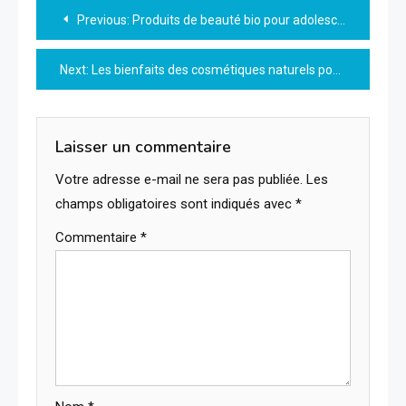
Navigation
Previous:
Produits de beauté bio pour adolescents : guide des meilleures options
de
Next:
Les bienfaits des cosmétiques naturels pour enfants
l’article
Laisser un commentaire
Votre adresse e-mail ne sera pas publiée.
Les
champs obligatoires sont indiqués avec
*
Commentaire
*