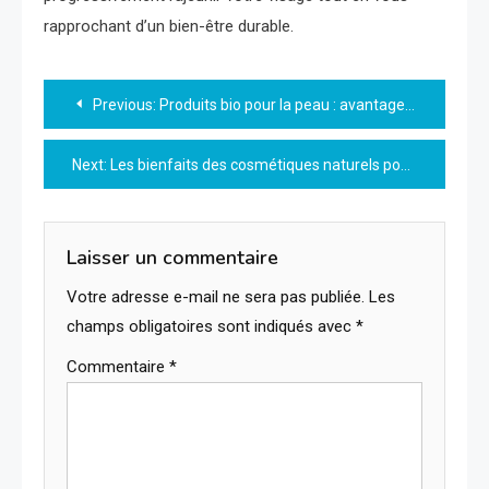
rapprochant d’un bien-être durable.
Navigation
Previous:
Produits bio pour la peau : avantages et conseils d’utilisation
de
Next:
Les bienfaits des cosmétiques naturels pour votre peau
l’article
Laisser un commentaire
Votre adresse e-mail ne sera pas publiée.
Les
champs obligatoires sont indiqués avec
*
Commentaire
*