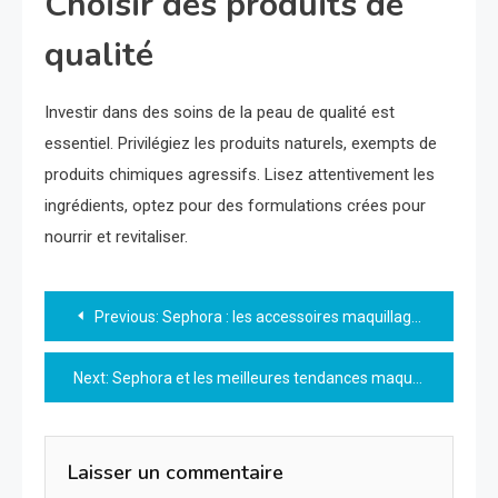
Choisir des produits de
qualité
Investir dans des soins de la peau de qualité est
essentiel. Privilégiez les produits naturels, exempts de
produits chimiques agressifs. Lisez attentivement les
ingrédients, optez pour des formulations crées pour
nourrir et revitaliser.
Navigation
Previous:
Sephora : les accessoires maquillage indispensables pour sublimer votre routine
de
Next:
Sephora et les meilleures tendances maquillage pour 2026
l’article
Laisser un commentaire