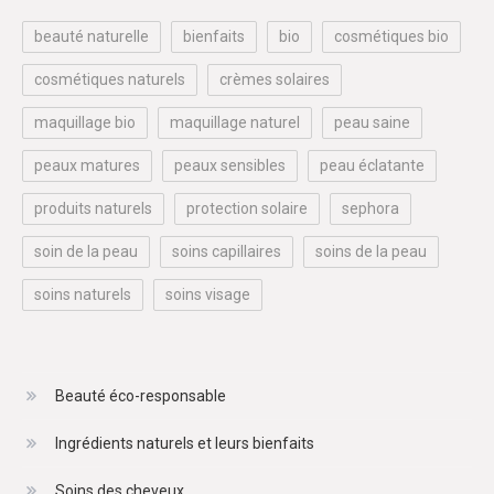
beauté naturelle
bienfaits
bio
cosmétiques bio
cosmétiques naturels
crèmes solaires
maquillage bio
maquillage naturel
peau saine
peaux matures
peaux sensibles
peau éclatante
produits naturels
protection solaire
sephora
soin de la peau
soins capillaires
soins de la peau
soins naturels
soins visage
Beauté éco-responsable
Ingrédients naturels et leurs bienfaits
Soins des cheveux