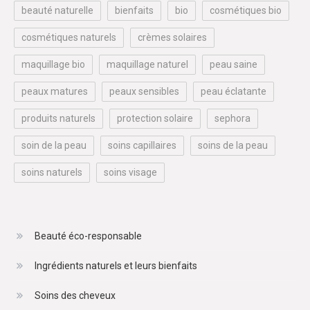
beauté naturelle
bienfaits
bio
cosmétiques bio
cosmétiques naturels
crèmes solaires
maquillage bio
maquillage naturel
peau saine
peaux matures
peaux sensibles
peau éclatante
produits naturels
protection solaire
sephora
soin de la peau
soins capillaires
soins de la peau
soins naturels
soins visage
Beauté éco-responsable
Ingrédients naturels et leurs bienfaits
Soins des cheveux