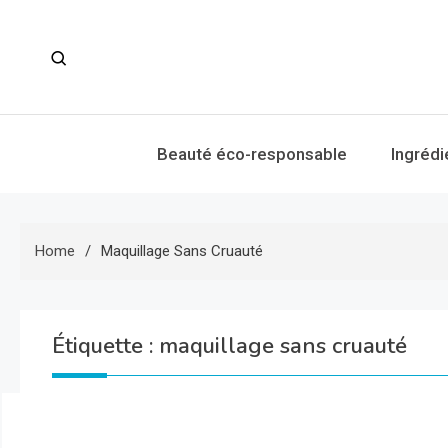
Skip
to
content
Beauté éco-responsable
Ingrédi
Home
Maquillage Sans Cruauté
Étiquette :
maquillage sans cruauté