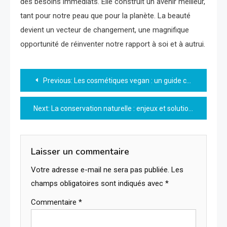
des besoins immédiats. Elle construit un avenir meilleur,
tant pour notre peau que pour la planète. La beauté
devient un vecteur de changement, une magnifique
opportunité de réinventer notre rapport à soi et à autrui.
Navigation
Previous:
Les cosmétiques vegan : un guide complet pour choisir des produits éthiques
de
Next:
La conservation naturelle : enjeux et solutions pour préserver notre biodiversité
l’article
Laisser un commentaire
Votre adresse e-mail ne sera pas publiée.
Les
champs obligatoires sont indiqués avec
*
Commentaire
*