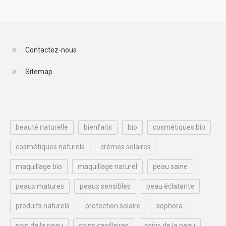
Contactez-nous
Sitemap
beauté naturelle
bienfaits
bio
cosmétiques bio
cosmétiques naturels
crèmes solaires
maquillage bio
maquillage naturel
peau saine
peaux matures
peaux sensibles
peau éclatante
produits naturels
protection solaire
sephora
soin de la peau
soins capillaires
soins de la peau