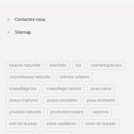
Contactez-nous
Sitemap
beauté naturelle
bienfaits
bio
cosmétiques bio
cosmétiques naturels
crèmes solaires
maquillage bio
maquillage naturel
peau saine
peaux matures
peaux sensibles
peau éclatante
produits naturels
protection solaire
sephora
soin de la peau
soins capillaires
soins de la peau