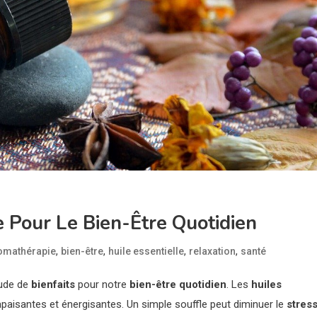
e Pour Le Bien-Être Quotidien
,
,
,
,
omathérapie
bien-être
huile essentielle
relaxation
santé
tude de
bienfaits
pour notre
bien-être quotidien
. Les
huiles
apaisantes et énergisantes. Un simple souffle peut diminuer le
stres