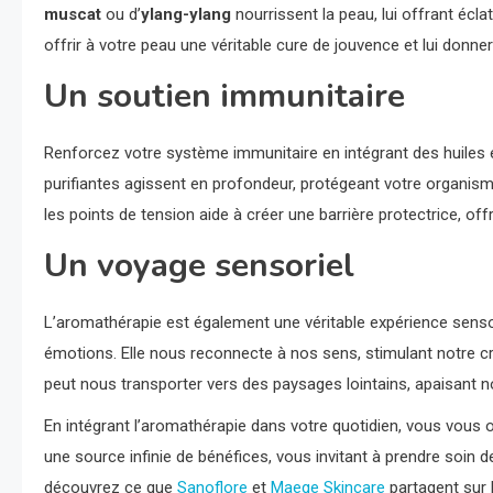
muscat
ou d’
ylang-ylang
nourrissent la peau, lui offrant écla
offrir à votre peau une véritable cure de jouvence et lui donner l
Un soutien immunitaire
Renforcez votre système immunitaire en intégrant des huiles e
purifiantes agissent en profondeur, protégeant votre organis
les points de tension aide à créer une barrière protectrice, off
Un voyage sensoriel
L’aromathérapie est également une véritable expérience senso
émotions. Elle nous reconnecte à nos sens, stimulant notre cré
peut nous transporter vers des paysages lointains, apaisant no
En intégrant l’aromathérapie dans votre quotidien, vous vous of
une source infinie de bénéfices, vous invitant à prendre soin d
découvrez ce que
Sanoflore
et
Maege Skincare
partagent sur l