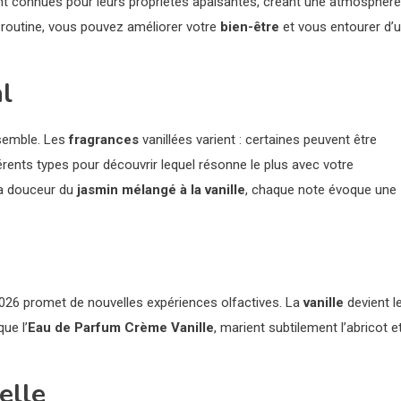
 sont connues pour leurs propriétés apaisantes, créant une atmosphère
e routine, vous pouvez améliorer votre
bien-être
et vous entourer d’
al
ssemble. Les
fragrances
vanillées varient : certaines peuvent être
férents types pour découvrir lequel résonne le plus avec votre
a douceur du
jasmin mélangé à la vanille
, chaque note évoque une
026 promet de nouvelles expériences olfactives. La
vanille
devient l
ue l’
Eau de Parfum Crème Vanille
, marient subtilement l’abricot e
elle