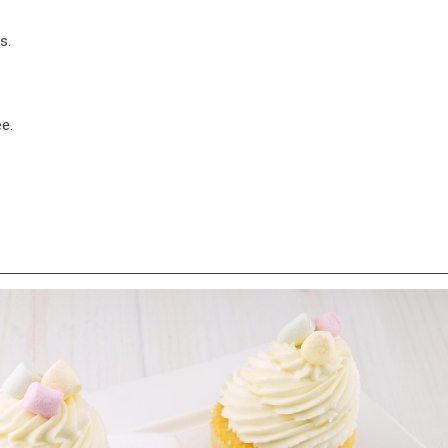
s.
ée.