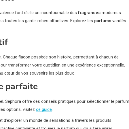
valence font d’elle un incontournable des
fragrances
modernes.
ans toutes les garde-robes olfactives. Explorez les
parfums
vanillés
if
lé. Chaque flacon possède son histoire, permettant à chacun de
pour transformer votre quotidien en une expérience exceptionnelle.
au cœur de vos souvenirs les plus doux.
e parfaite
iel. Sephora offre des conseils pratiques pour sélectionner le parfu
les options, visitez
ce guide
.
et d’explorer un monde de sensations à travers les produits
active captivante et trouvez le parfum qui vous fera vibrer.