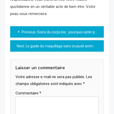
quotidienne en un véritable acte de bien-être. Votre
peau vous remerciera.
Navigation
Previous:
Soins du corps bio : pourquoi opter pour des produits naturels ?
de
Next:
Le guide du maquillage sans cruauté animale : éthique et beauté
l’article
Laisser un commentaire
Votre adresse e-mail ne sera pas publiée.
Les
champs obligatoires sont indiqués avec
*
Commentaire
*