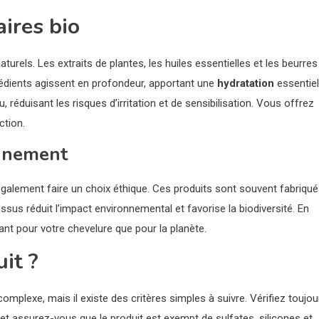
aires bio
aturels. Les extraits de plantes, les huiles essentielles et les beurres
édients agissent en profondeur, apportant une
hydratation
essentiel
u, réduisant les risques d’irritation et de sensibilisation. Vous offrez
ction.
onnement
 également faire un choix éthique. Ces produits sont souvent fabriqu
cessus réduit l’impact environnemental et favorise la biodiversité. En
ant pour votre chevelure que pour la planète.
it ?
omplexe, mais il existe des critères simples à suivre. Vérifiez toujou
 et assurez-vous que le produit est exempt de sulfates, silicones et