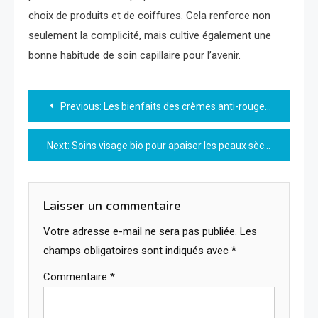
choix de produits et de coiffures. Cela renforce non
seulement la complicité, mais cultive également une
bonne habitude de soin capillaire pour l’avenir.
Navigation
Previous:
Les bienfaits des crèmes anti-rougeurs bio pour une peau apaisée
de
Next:
Soins visage bio pour apaiser les peaux sèches
l’article
Laisser un commentaire
Votre adresse e-mail ne sera pas publiée.
Les
champs obligatoires sont indiqués avec
*
Commentaire
*