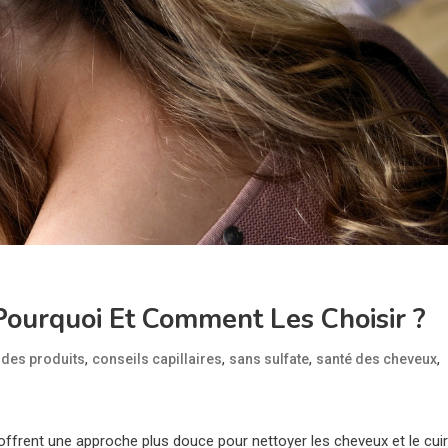
 Pourquoi Et Comment Les Choisir ?
,
,
,
,
 des produits
conseils capillaires
sans sulfate
santé des cheveux
 offrent une approche plus douce pour nettoyer les cheveux et le cuir