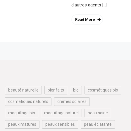
d’autres agents […]
Read More
beauté naturelle
bienfaits
bio
cosmétiques bio
cosmétiques naturels
crèmes solaires
maquillage bio
maquillage naturel
peau saine
peaux matures
peaux sensibles
peau éclatante