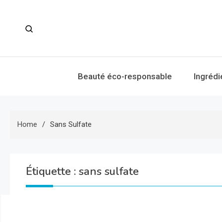
Skip
to
content
Beauté éco-responsable
Ingrédi
Home
Sans Sulfate
Étiquette :
sans sulfate