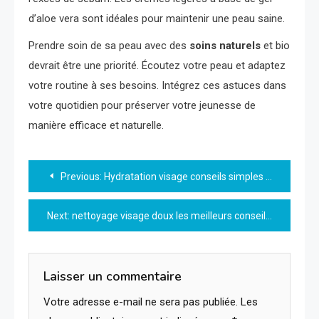
d’aloe vera sont idéales pour maintenir une peau saine.
Prendre soin de sa peau avec des
soins naturels
et bio
devrait être une priorité. Écoutez votre peau et adaptez
votre routine à ses besoins. Intégrez ces astuces dans
votre quotidien pour préserver votre jeunesse de
manière efficace et naturelle.
Navigation
Previous:
Hydratation visage conseils simples pour une peau éclatante toute lannée
de
Next:
nettoyage visage doux les meilleurs conseils pour une peau éclatante
l’article
Laisser un commentaire
Votre adresse e-mail ne sera pas publiée.
Les