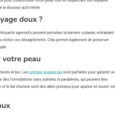
eils pour chouchouter votre peau tout en respectant son équilibre
 la douceur qu’il mérite.
oyage doux ?
oyants agressifs peuvent perturber la barrière cutanée, entraînant
vous évitez ces désagréments. Cela permet également de préserver
uple.
r votre peau
aturels et bio. Les
crèmes visages bio
sont parfaites pour garantir u
r des formulations sans sulfates ni parabènes, qui peuvent être
le et le lait d’avoine sont des alliés précieux pour apaiser et nourrir vo
oux