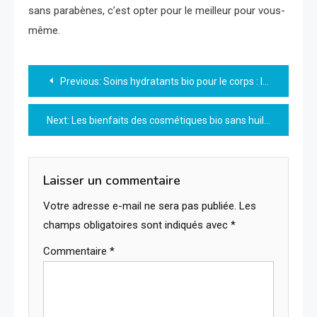
sans parabènes, c’est opter pour le meilleur pour vous-
même.
Navigation
Previous:
Soins hydratants bio pour le corps : l’importance d’une hydratation naturelle
de
Next:
Les bienfaits des cosmétiques bio sans huile de palme
l’article
Laisser un commentaire
Votre adresse e-mail ne sera pas publiée.
Les
champs obligatoires sont indiqués avec
*
Commentaire
*