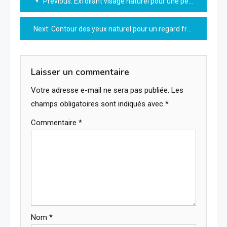
Previous:
Exfoliant visage naturel pour une peau éclatante et douce
de
Next:
Contour des yeux naturel pour un regard frais et lumineux
l’article
Laisser un commentaire
Votre adresse e-mail ne sera pas publiée.
Les
champs obligatoires sont indiqués avec
*
Commentaire
*
Nom
*