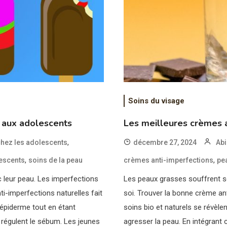
Soins du visage
 aux adolescents
Les meilleures crèmes 
,
chez les adolescents
décembre 27, 2024
Abi
,
,
escents
soins de la peau
crèmes anti-imperfections
pe
c leur peau. Les imperfections
Les peaux grasses souffrent so
i-imperfections naturelles fait
soi. Trouver la bonne crème anti
r épiderme tout en étant
soins bio et naturels se révèle
et régulent le sébum. Les jeunes
agresser la peau. En intégrant