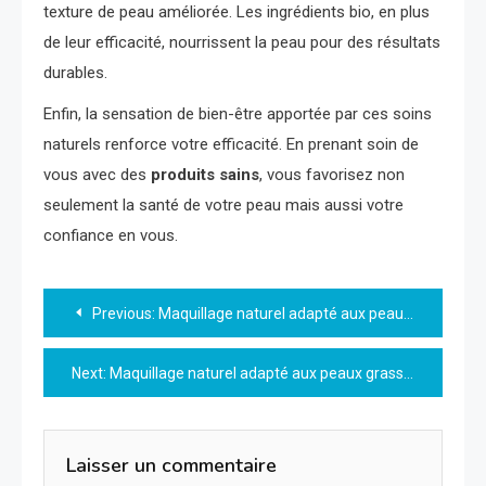
texture de peau améliorée. Les ingrédients bio, en plus
de leur efficacité, nourrissent la peau pour des résultats
durables.
Enfin, la sensation de bien-être apportée par ces soins
naturels renforce votre efficacité. En prenant soin de
vous avec des
produits sains
, vous favorisez non
seulement la santé de votre peau mais aussi votre
confiance en vous.
Navigation
Previous:
Maquillage naturel adapté aux peaux sensibles : conseils et astuces
de
Next:
Maquillage naturel adapté aux peaux grasses : conseils et astuces
l’article
Laisser un commentaire