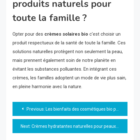
produits naturels pour
toute la famille ?
Opter pour des
crèmes solaires bio
c’est choisir un
produit respectueux de la santé de toute la famille. Ces
solutions naturelles protègent non seulement la peau,
mais prennent également soin de notre planète en
évitant les substances polluantes. En intégrant ces
crèmes, les familles adoptent un mode de vie plus sain,
en pleine harmonie avec la nature.
Navigation
Previous:
Les bienfaits des cosmétiques bio pour bébés
de
Next:
Crèmes hydratantes naturelles pour peaux sensibles : tout ce que vous devez savoir
l’article