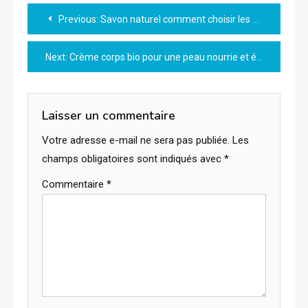
Navigation
Previous:
Savon naturel comment choisir les meilleurs ingrédients
de
Next:
Crème corps bio pour une peau nourrie et éclatante naturellement
l’article
Laisser un commentaire
Votre adresse e-mail ne sera pas publiée.
Les
champs obligatoires sont indiqués avec
*
Commentaire
*