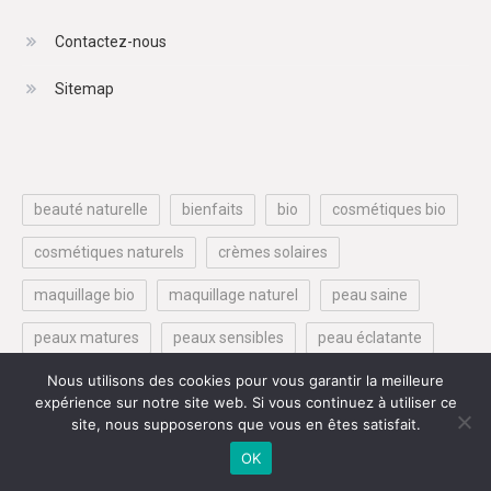
Contactez-nous
Sitemap
beauté naturelle
bienfaits
bio
cosmétiques bio
cosmétiques naturels
crèmes solaires
maquillage bio
maquillage naturel
peau saine
peaux matures
peaux sensibles
peau éclatante
produits naturels
protection solaire
sephora
Nous utilisons des cookies pour vous garantir la meilleure
expérience sur notre site web. Si vous continuez à utiliser ce
soin de la peau
soins capillaires
soins de la peau
site, nous supposerons que vous en êtes satisfait.
OK
soins naturels
soins visage