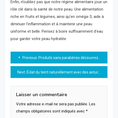
Enfin, n’oubliez pas que notre régime alimentaire joue un
rôle clé dans la santé de notre peau. Une alimentation
riche en fruits et légumes, ainsi qu’en oméga-3, aide à
diminuer l’inflammation et à maintenir une peau
uniforme et belle. Pensez à boire suffisamment d’eau
pour garder votre peau hydratée.
Navigation
Previous:
Produits sans parabènes découvrez leurs bienfaits naturels
de
Next:
Éclat du teint naturellement avec des astuces simples et efficaces
l’article
Laisser un commentaire
Votre adresse e-mail ne sera pas publiée.
Les
champs obligatoires sont indiqués avec
*