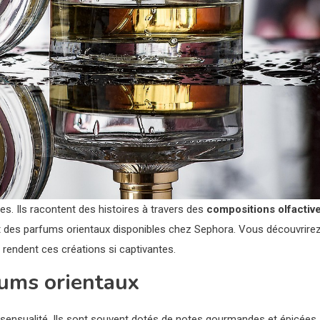
s. Ils racontent des histoires à travers des
compositions olfactiv
ant des parfums orientaux disponibles chez Sephora. Vous découvrire
i rendent ces créations si captivantes.
fums orientaux
ur sensualité. Ils sont souvent dotés de notes gourmandes et épicées